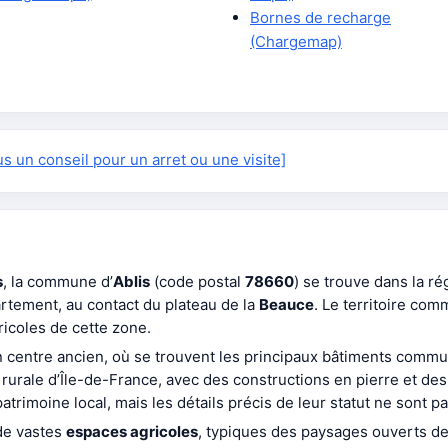
Bornes de recharge
(Chargemap)
 un conseil pour un arret ou une visite]
s
, la commune d’
Ablis
(code postal
78660
) se trouve dans la r
tement, au contact du plateau de la
Beauce
. Le territoire co
ricoles de cette zone.
n centre ancien, où se trouvent les principaux bâtiments comm
re rurale d’Île-de-France, avec des constructions en pierre et d
patrimoine local, mais les détails précis de leur statut ne sont pa
de vastes
espaces agricoles
, typiques des paysages ouverts de