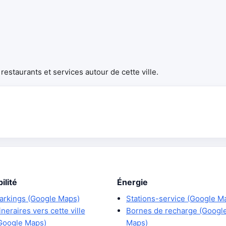
estaurants et services autour de cette ville.
ilité
Énergie
arkings (Google Maps)
Stations-service (Google M
tineraires vers cette ville
Bornes de recharge (Googl
Google Maps)
Maps)