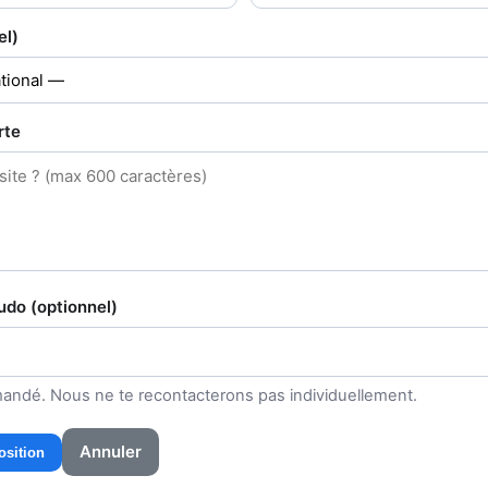
el)
rte
do (optionnel)
andé. Nous ne te recontacterons pas individuellement.
Annuler
osition