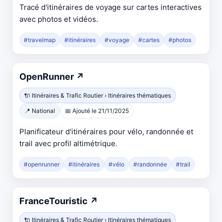
onglet
Tracé d'itinéraires de voyage sur cartes interactives
avec photos et vidéos.
#travelmap
#itinéraires
#voyage
#cartes
#photos
Ouvre
OpenRunner
↗
dans
🔌 Itinéraires & Trafic Routier › Itinéraires thématiques
un
📍 National
📅 Ajouté le 21/11/2025
nouvel
onglet
Planificateur d'itinéraires pour vélo, randonnée et
trail avec profil altimétrique.
#openrunner
#itinéraires
#vélo
#randonnée
#trail
Ouvre
FranceTouristic
↗
dans
🔌 Itinéraires & Trafic Routier › Itinéraires thématiques