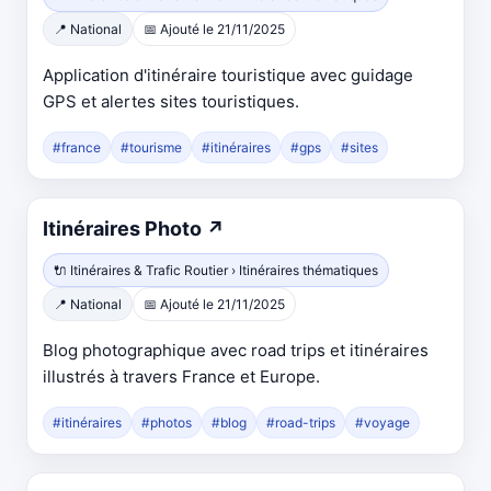
un
📍 National
📅 Ajouté le 21/11/2025
nouvel
onglet
Application d'itinéraire touristique avec guidage
GPS et alertes sites touristiques.
#france
#tourisme
#itinéraires
#gps
#sites
Ouvre
Itinéraires Photo
↗
dans
🔌 Itinéraires & Trafic Routier › Itinéraires thématiques
un
📍 National
📅 Ajouté le 21/11/2025
nouvel
onglet
Blog photographique avec road trips et itinéraires
illustrés à travers France et Europe.
#itinéraires
#photos
#blog
#road-trips
#voyage