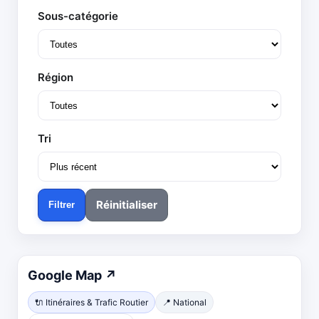
Sous-catégorie
Région
Tri
Réinitialiser
Filtrer
Ouvre
Google Map
↗
dans
🔌 Itinéraires & Trafic Routier
📍 National
un