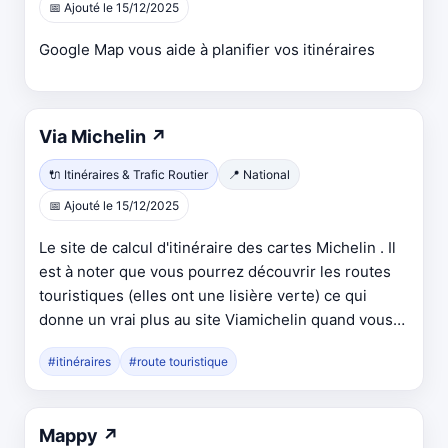
📅 Ajouté le 15/12/2025
nouvel
onglet
Google Map vous aide à planifier vos itinéraires
Ouvre
Via Michelin
↗
dans
🔌 Itinéraires & Trafic Routier
📍 National
un
📅 Ajouté le 15/12/2025
nouvel
onglet
Le site de calcul d'itinéraire des cartes Michelin . Il
est à noter que vous pourrez découvrir les routes
touristiques (elles ont une lisière verte) ce qui
donne un vrai plus au site Viamichelin quand vous
voyager et recherché un bel ininéraire
#itinéraires
#route touristique
Ouvre
Mappy
↗