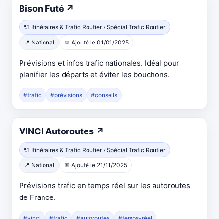
Ouvre
Bison Futé
↗
dans
🔌 Itinéraires & Trafic Routier › Spécial Trafic Routier
un
📍 National
📅 Ajouté le 01/01/2025
nouvel
onglet
Prévisions et infos trafic nationales. Idéal pour
planifier les départs et éviter les bouchons.
#trafic
#prévisions
#conseils
Ouvre
VINCI Autoroutes
↗
dans
🔌 Itinéraires & Trafic Routier › Spécial Trafic Routier
un
📍 National
📅 Ajouté le 21/11/2025
nouvel
onglet
Prévisions trafic en temps réel sur les autoroutes
de France.
#vinci
#trafic
#autoroutes
#temps-réel