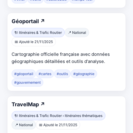
Ouvre
Géoportail
↗
dans
🔌 Itinéraires & Trafic Routier
📍 National
un
📅 Ajouté le 21/11/2025
nouvel
onglet
Cartographie officielle française avec données
géographiques détaillées et outils d'analyse.
#géoportail
#cartes
#outils
#géographie
#gouvernement
Ouvre
TravelMap
↗
dans
🔌 Itinéraires & Trafic Routier › Itinéraires thématiques
un
📍 National
📅 Ajouté le 21/11/2025
nouvel