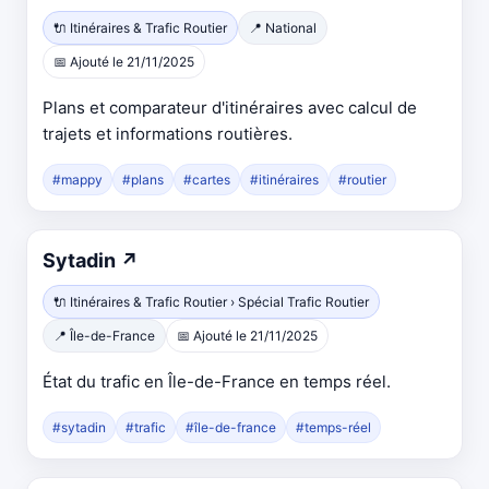
dans
🔌 Itinéraires & Trafic Routier
📍 National
un
📅 Ajouté le 21/11/2025
nouvel
onglet
Plans et comparateur d'itinéraires avec calcul de
trajets et informations routières.
#mappy
#plans
#cartes
#itinéraires
#routier
Ouvre
Sytadin
↗
dans
🔌 Itinéraires & Trafic Routier › Spécial Trafic Routier
un
📍 Île-de-France
📅 Ajouté le 21/11/2025
nouvel
onglet
État du trafic en Île-de-France en temps réel.
#sytadin
#trafic
#île-de-france
#temps-réel