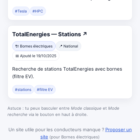
#Tesla
#HPC
Ouvre
TotalEnergies — Stations
↗
dans
🔌 Bornes électriques
📍 National
un
📅 Ajouté le 19/10/2025
nouvel
onglet
Recherche de stations TotalEnergies avec bornes
(filtre EV).
#stations
#filtre EV
Astuce : tu peux basculer entre
Mode classique
et
Mode
recherche
via le bouton en haut à droite.
Un site utile pour les conducteurs manque ?
Proposer un
site
(pour Bornes électriques)