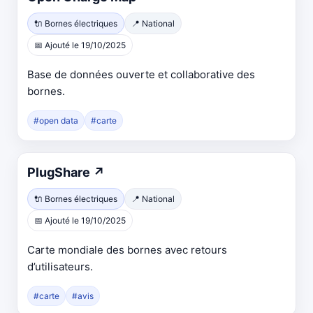
dans
🔌 Bornes électriques
📍 National
un
📅 Ajouté le 19/10/2025
nouvel
onglet
Base de données ouverte et collaborative des
bornes.
#open data
#carte
Ouvre
PlugShare
↗
dans
🔌 Bornes électriques
📍 National
un
📅 Ajouté le 19/10/2025
nouvel
onglet
Carte mondiale des bornes avec retours
d’utilisateurs.
#carte
#avis