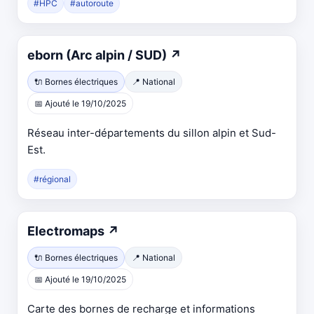
#HPC
#autoroute
Ouvre
eborn (Arc alpin / SUD)
↗
dans
🔌 Bornes électriques
📍 National
un
📅 Ajouté le 19/10/2025
nouvel
onglet
Réseau inter-départements du sillon alpin et Sud-
Est.
#régional
Ouvre
Electromaps
↗
dans
🔌 Bornes électriques
📍 National
un
📅 Ajouté le 19/10/2025
nouvel
onglet
Carte des bornes de recharge et informations