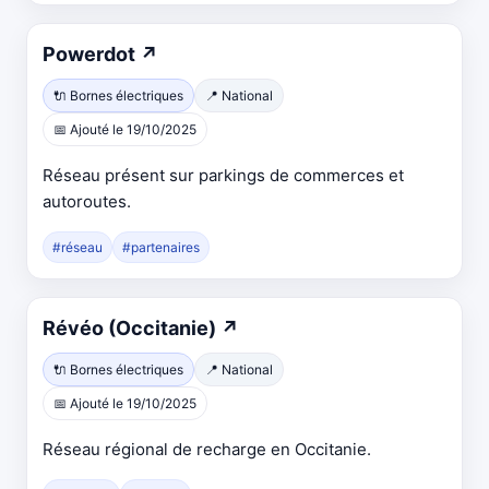
Ouvre
Powerdot
↗
dans
🔌 Bornes électriques
📍 National
un
📅 Ajouté le 19/10/2025
nouvel
onglet
Réseau présent sur parkings de commerces et
autoroutes.
#réseau
#partenaires
Ouvre
Révéo (Occitanie)
↗
dans
🔌 Bornes électriques
📍 National
un
📅 Ajouté le 19/10/2025
nouvel
onglet
Réseau régional de recharge en Occitanie.