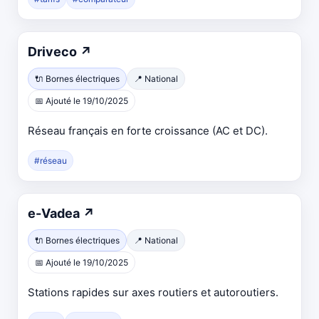
Ouvre
Driveco
↗
dans
🔌 Bornes électriques
📍 National
un
📅 Ajouté le 19/10/2025
nouvel
onglet
Réseau français en forte croissance (AC et DC).
#réseau
Ouvre
e-Vadea
↗
dans
🔌 Bornes électriques
📍 National
un
📅 Ajouté le 19/10/2025
nouvel
onglet
Stations rapides sur axes routiers et autoroutiers.