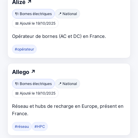
Ouvre
Alizé
↗
dans
🔌 Bornes électriques
📍 National
un
📅 Ajouté le 19/10/2025
nouvel
onglet
Opérateur de bornes (AC et DC) en France.
#opérateur
Ouvre
Allego
↗
dans
🔌 Bornes électriques
📍 National
un
📅 Ajouté le 19/10/2025
nouvel
onglet
Réseau et hubs de recharge en Europe, présent en
France.
#réseau
#HPC