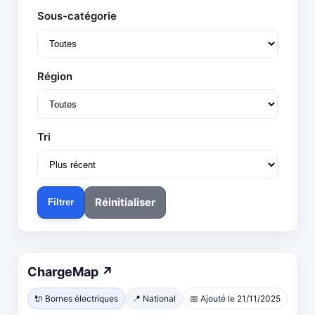
Sous-catégorie
Région
Tri
Réinitialiser
Filtrer
Ouvre
ChargeMap
↗
dans
🔌 Bornes électriques
📍 National
📅 Ajouté le 21/11/2025
un