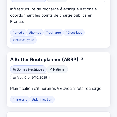
un
Infrastructure de recharge électrique nationale
nouvel
coordonnant les points de charge publics en
onglet
France.
#enedis
#bornes
#recharge
#électrique
#infrastructure
Ouvre
A Better Routeplanner (ABRP)
↗
dans
🔌 Bornes électriques
📍 National
un
📅 Ajouté le 19/10/2025
nouvel
onglet
Planification d’itinéraires VE avec arrêts recharge.
#itinéraire
#planification