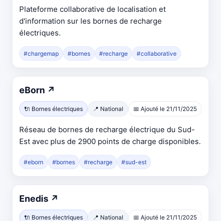
Plateforme collaborative de localisation et
nouvel
d'information sur les bornes de recharge
onglet
électriques.
#chargemap
#bornes
#recharge
#collaborative
Ouvre
eBorn
↗
dans
🔌 Bornes électriques
📍 National
📅 Ajouté le 21/11/2025
un
Réseau de bornes de recharge électrique du Sud-
nouvel
Est avec plus de 2900 points de charge disponibles.
onglet
#eborn
#bornes
#recharge
#sud-est
Ouvre
Enedis
↗
dans
🔌 Bornes électriques
📍 National
📅 Ajouté le 21/11/2025