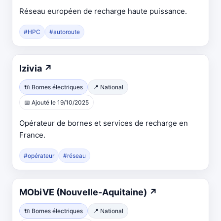
onglet
Réseau européen de recharge haute puissance.
#HPC
#autoroute
Ouvre
Izivia
↗
dans
🔌 Bornes électriques
📍 National
un
📅 Ajouté le 19/10/2025
nouvel
onglet
Opérateur de bornes et services de recharge en
France.
#opérateur
#réseau
Ouvre
MObiVE (Nouvelle-Aquitaine)
↗
dans
🔌 Bornes électriques
📍 National
un