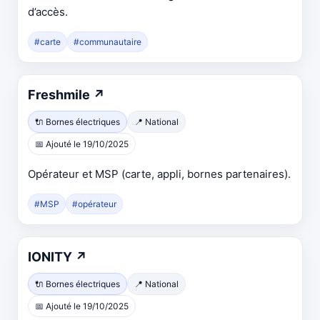
d’accès.
#carte
#communautaire
Ouvre
Freshmile
↗
dans
🔌 Bornes électriques
📍 National
un
📅 Ajouté le 19/10/2025
nouvel
onglet
Opérateur et MSP (carte, appli, bornes partenaires).
#MSP
#opérateur
Ouvre
IONITY
↗
dans
🔌 Bornes électriques
📍 National
un
📅 Ajouté le 19/10/2025
nouvel