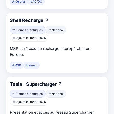
#régional
#AC/DC
Ouvre
Shell Recharge
↗
dans
🔌 Bornes électriques
📍 National
un
📅 Ajouté le 19/10/2025
nouvel
onglet
MSP et réseau de recharge interopérable en
Europe.
#MSP
#réseau
Ouvre
Tesla – Supercharger
↗
dans
🔌 Bornes électriques
📍 National
un
📅 Ajouté le 19/10/2025
nouvel
onglet
Présentation et accès au réseau Supercharger.