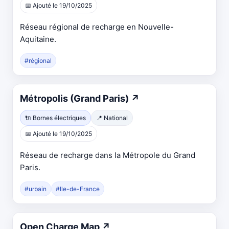
📅 Ajouté le 19/10/2025
nouvel
onglet
Réseau régional de recharge en Nouvelle-
Aquitaine.
#régional
Ouvre
Métropolis (Grand Paris)
↗
dans
🔌 Bornes électriques
📍 National
un
📅 Ajouté le 19/10/2025
nouvel
onglet
Réseau de recharge dans la Métropole du Grand
Paris.
#urbain
#Ile-de-France
Ouvre
Open Charge Map
↗