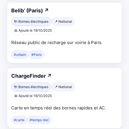
Ouvre
Belib’ (Paris)
↗
dans
🔌 Bornes électriques
📍 National
un
📅 Ajouté le 19/10/2025
nouvel
onglet
Réseau public de recharge sur voirie à Paris.
#urbain
#Paris
Ouvre
ChargeFinder
↗
dans
🔌 Bornes électriques
📍 National
un
📅 Ajouté le 19/10/2025
nouvel
onglet
Carte en temps réel des bornes rapides et AC.
#carte
#temps réel