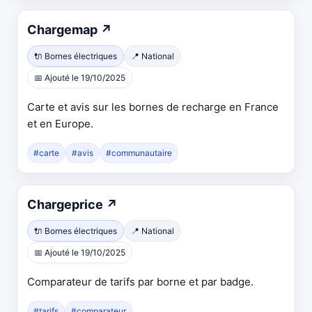
Ouvre
Chargemap
↗
dans
🔌 Bornes électriques
📍 National
un
📅 Ajouté le 19/10/2025
nouvel
onglet
Carte et avis sur les bornes de recharge en France
et en Europe.
#carte
#avis
#communautaire
Ouvre
Chargeprice
↗
dans
🔌 Bornes électriques
📍 National
un
📅 Ajouté le 19/10/2025
nouvel
onglet
Comparateur de tarifs par borne et par badge.
#tarifs
#comparateur